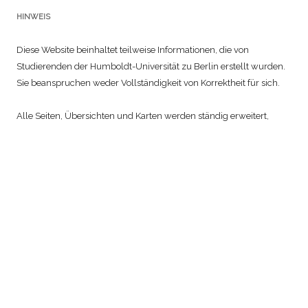
HINWEIS
Diese Website beinhaltet teilweise Informationen, die von
Studierenden der Humboldt-Universität zu Berlin erstellt wurden.
Sie beanspruchen weder Vollständigkeit von Korrektheit für sich.
Alle Seiten, Übersichten und Karten werden ständig erweitert,
verbessert und korrigiert.
Diese Seite wurde erstellt und wird gepflegt von
Dr. Philipp Wasserscheidt
Südslawische Sprach- und Kulturwissenschaft
Institut für Slawistik und Hungarologie
Humboldt-Universität zu Berlin