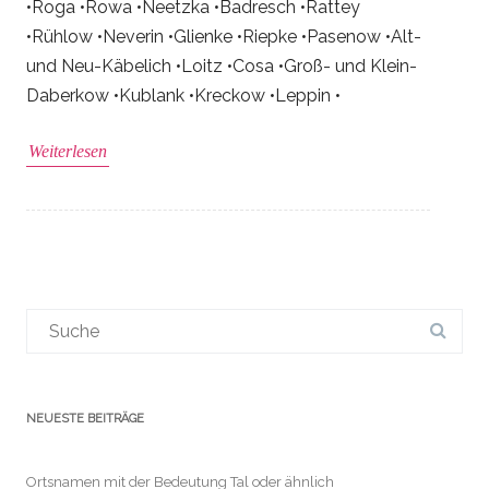
•Roga •Rowa •Neetzka •Badresch •Rattey
•Rühlow •Neverin •Glienke •Riepke •Pasenow •Alt-
und Neu-Käbelich •Loitz •Cosa •Groß- und Klein-
Daberkow •Kublank •Kreckow •Leppin •
Weiterlesen
Suchergebnis
für:
NEUESTE BEITRÄGE
Ortsnamen mit der Bedeutung Tal oder ähnlich