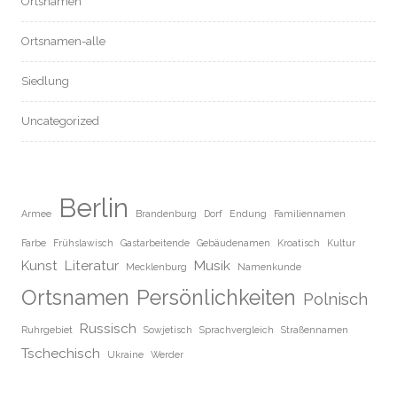
Ortsnamen
Ortsnamen-alle
Siedlung
Uncategorized
Berlin
Armee
Brandenburg
Dorf
Endung
Familiennamen
Farbe
Frühslawisch
Gastarbeitende
Gebäudenamen
Kroatisch
Kultur
Kunst
Literatur
Musik
Mecklenburg
Namenkunde
Ortsnamen
Persönlichkeiten
Polnisch
Russisch
Ruhrgebiet
Sowjetisch
Sprachvergleich
Straßennamen
Tschechisch
Ukraine
Werder